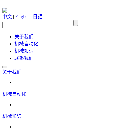
中文
|
English
|
日語
关于我们
机械自动化
机械知识
联系我们
关于我们
机械自动化
机械知识