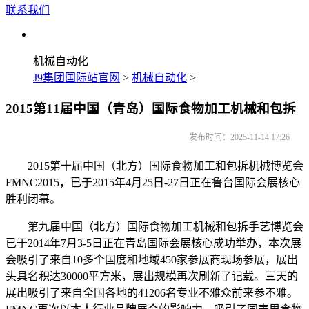
联系我们
机械自动化
J9集团国际站官网
>
机械自动化
>
2015第11届中国（青岛）国际食物加工机械和包拆
发布时间：2025-11-14 17:26
2015第十届中国（北方）国际食物加工和包拆机械博览会
FMNC2015，已于2015年4月25日-27日正在鲁台国际会展核心
胜利闭幕。
第九届中国（北方）国际食物加工机械和包拆手艺博览会
已于2014年7月3-5日正在青岛国际会展核心成功举办，本次展
会吸引了来自10多个国度和地域450家参展商现场参展，展出
头具名积达30000平方米，展出规模再次刷新了记载。三天的
展出吸引了来自全国各地的41206名专业不雅众前来参不雅。